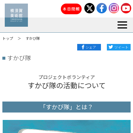
本日閉館
toggl
トップ
すかび隊
シェア
ツイート
すかび隊
プロジェクトボランティア
すかび隊の活動について
「すかび隊」とは？