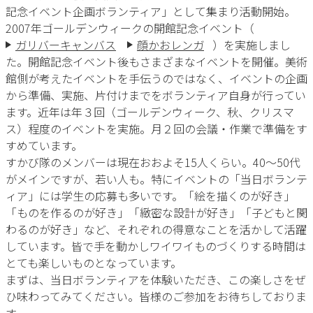
記念イベント企画ボランティア」として集まり活動開始。
2007年ゴールデンウィークの開館記念イベント（
ガリバーキャンバス
顔かおレンガ
）を実施しまし
た。開館記念イベント後もさまざまなイベントを開催。美術
館側が考えたイベントを手伝うのではなく、イベントの企画
から準備、実施、片付けまでをボランティア自身が行ってい
ます。近年は年３回（ゴールデンウィーク、秋、クリスマ
ス）程度のイベントを実施。月２回の会議・作業で準備をす
すめています。
すかび隊のメンバーは現在おおよそ15人くらい。40～50代
がメインですが、若い人も。特にイベントの「当日ボランテ
ィア」には学生の応募も多いです。「絵を描くのが好き」
「ものを作るのが好き」「緻密な設計が好き」「子どもと関
わるのが好き」など、それぞれの得意なことを活かして活躍
しています。皆で手を動かしワイワイものづくりする時間は
とても楽しいものとなっています。
まずは、当日ボランティアを体験いただき、この楽しさをぜ
ひ味わってみてください。皆様のご参加をお待ちしておりま