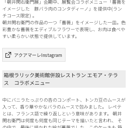
「朝井閑右衛門展」会期中、展覧会コラボメニュー「薔薇を
イメージした 豚バラ肉のコンタディーノ」を提供中(ラン
チコース限定) 。
朝井閑右衛門の作品の一つ「薔薇」をイメージした一皿。色
彩豊かな薔薇をエディブルフラワーで表現し、お肉は食べや
すい柔らかい状態で提供しています。
アクアマーレInstagram
箱根ラリック美術館併設レストラン エモア・テラ
ス コラボメニュー
中にバニラたっぷりの杏のコンポート、トンカ豆のムースが
入って、香り華やかなバラのムースで包みました。 レペテ
とは、フランス語で繰り返しという意味があります。 朝井
閑右衛門は何度も何度も同じテーマを描いたと言われ、 そ
の中で、最後に描かれた絵が薔薇でした。このケーキも 箱