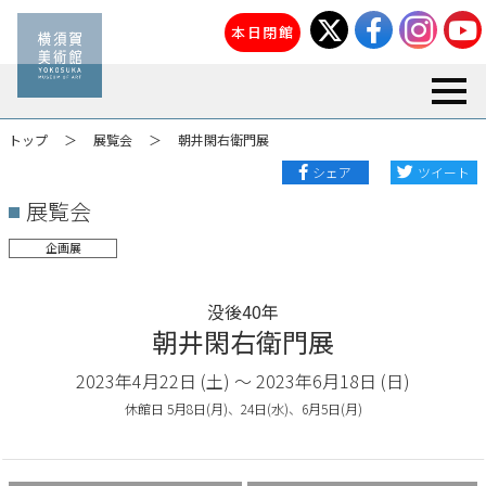
本日閉館
toggl
トップ
展覧会
朝井閑右衛門展
シェア
ツイート
展覧会
企画展
没後40年
朝井閑右衛門展
2023年4月22日 (土) 〜 2023年6月18日 (日)
休館日 5月8日(月)、24日(水)、6月5日(月)