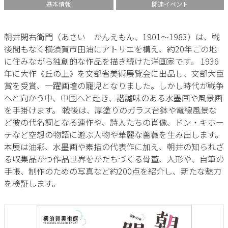
基本情報
関連イベント
朝井閑右衛門（あさい かんえもん、1901～1983）は、戦
後間もなく横須賀市田浦にアトリエを構え、約20年この地
に住みながら独創的な作品を描き続けた洋画家です。 1936
年に大作《丘の上》を文部省美術展覧会に出品し、文部大臣
賞を受賞、一躍画壇の寵児となりました。しかし時代が戦争
へと向かう中、中国へと赴き、諧謔味のある水墨画や風景画
を手掛けます。 戦後は、厚塗りのガラス台鉢や電線風景な
ど彼の代名詞となる連作や、詩人たちの肖像、ドン・キホー
テなど空想の物語に遊ぶ人物や華麗な薔薇を生み出します。
本展は油彩、水墨画や素描の代表作に加え、朝井の知られざ
る収集品かつ作品世界をかたちづくる骨董、人形や、自筆の
手帳、制作のための写真など約200点を紹介し、新たな魅力
を検証します。