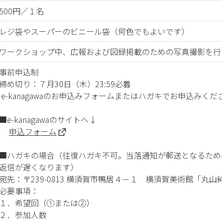
500円／１名
レジ袋やスーパーのビニール袋（何色でもよいです）
ワークショップ中、広報および図録掲載のための写真撮影を行
事前申込制
締め切り：７月30日（木）23:59必着
e-kanagawaのお申込みフォームまたはハガキでお申込み
■e-kanagawaのサイトへ↓
申込フォーム
■ハガキの場合（往復ハガキ不可。当落通知が郵送となるため、「
返信が遅くなります）
宛先：〒239-0813 横須賀市鴨居４－１ 横須賀美術館「丸
必要事項：
１．希望回（①または②）
２．参加人数