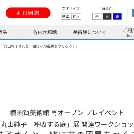
文字サイズ
背景色
本日閉館
標準
拡大
白
黒
青
ご利
蔵品
谷内六郎館
美術館について
ト「丸山純子さんと一緒に花の風景をつくろう！」
横須賀美術館 再オープン プレイベント
「丸山純子 呼吸する庭」展 関連ワークショッ