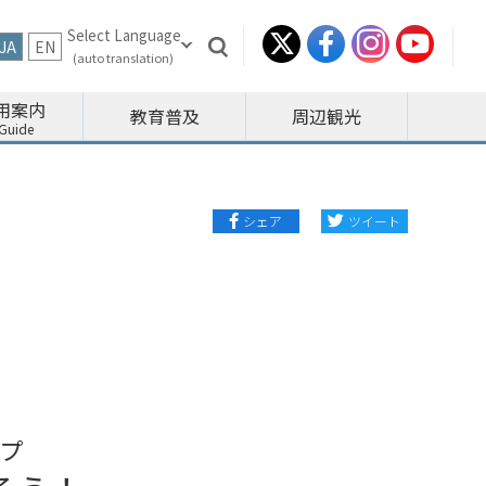
JA
EN
用案内
教育普及
周辺観光
シェア
ツイート
プ