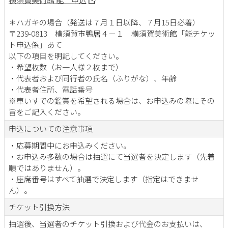
＊ハガキの場合（発送は７月１日以降、７月15日必着）
〒239-0813 横須賀市鴨居４－１ 横須賀美術館「能チケッ
ト申込係」あて
以下の項目を明記してください。
・希望枚数（お一人様２枚まで）
・代表者および同行者の氏名（ふりがな）、年齢
・代表者住所、電話番号
※車いすでの鑑賞を希望される場合は、お申込みの際にその
旨をご記入ください。
申込についての注意事項
・応募期間中にお申込みください。
・お申込み多数の場合は抽選にて当選者を決定します（先着
順ではありません）。
・座席番号はすべて抽選で決定します（指定はできませ
ん）。
チケット引換方法
抽選後、当選者のチケット引換および代金のお支払いは、