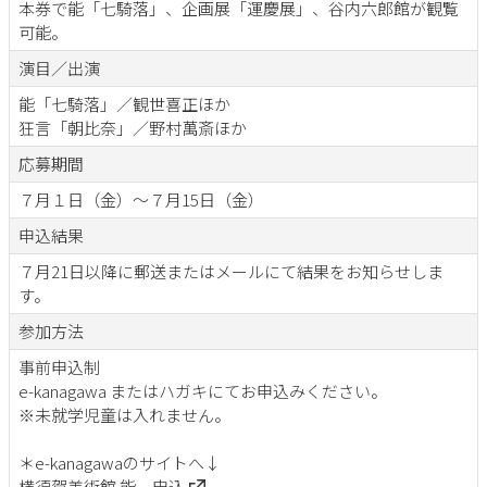
本券で能「七騎落」、企画展「運慶展」、谷内六郎館が観覧
可能。
演目／出演
能「七騎落」／観世喜正ほか
狂言「朝比奈」／野村萬斎ほか
応募期間
７月１日（金）～７月15日（金）
申込結果
７月21日以降に郵送またはメールにて結果をお知らせしま
す。
参加方法
事前申込制
e-kanagawa またはハガキにてお申込みください。
※未就学児童は入れません。
＊e-kanagawaのサイトへ↓
横須賀美術館 能 申込