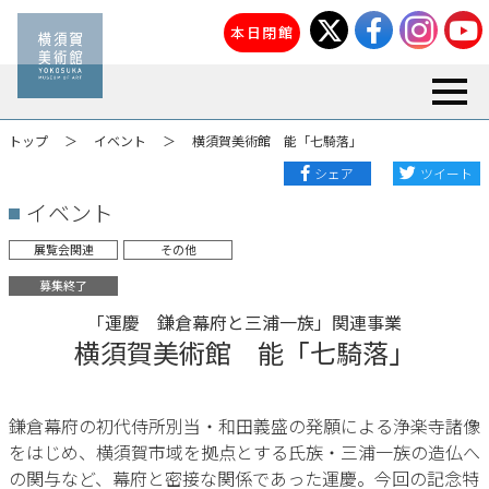
本日閉館
toggl
トップ
イベント
横須賀美術館 能「七騎落」
シェア
ツイート
イベント
展覧会関連
その他
募集終了
「運慶 鎌倉幕府と三浦一族」関連事業
横須賀美術館 能「七騎落」
鎌倉幕府の初代侍所別当・和田義盛の発願による浄楽寺諸像
をはじめ、横須賀市域を拠点とする氏族・三浦一族の造仏へ
の関与など、幕府と密接な関係であった運慶。今回の記念特