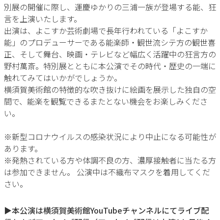
別展の開催に際し、運慶ゆかりの三浦一族が登場する能、狂
言を上演いたします。
出演は、よこすか芸術劇場で長年行われている「よこすか
能」のプロデューサーである能楽師・観世流シテ方の観世喜
正、そして舞台、映画・テレビなど幅広く活躍中の狂言方の
野村萬斎。特別展とともに本公演でその時代・歴史の一端に
触れてみてはいかがでしょうか。
横須賀美術館の特徴的な吹き抜けに絵画を展示した独自の空
間で、能楽を観覧できるまたとない機会をお楽しみくださ
い。
※新型コロナウイルスの感染状況により中止になる可能性が
あります。
※発熱されている方や体調不良の方、濃厚接触者に当たる方
は参加できません。 公演中は不織布マスクを着用してくだ
さい。
▶本公演は横須賀美術館YouTubeチャンネルにてライブ配